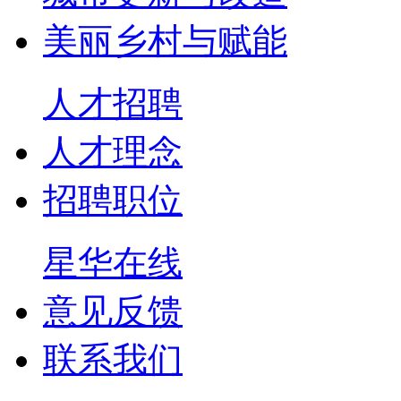
美丽乡村与赋能
人才招聘
人才理念
招聘职位
星华在线
意见反馈
联系我们