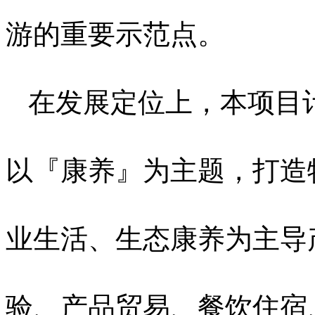
游的重要示范点。
在发展定位上，本项目
以『康养』为主题，打造
业生活、生态康养为主导
验、产品贸易、餐饮住宿