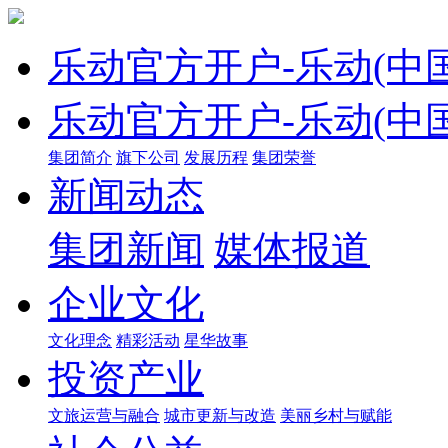
乐动官方开户-乐动(中国
乐动官方开户-乐动(中国
集团简介
旗下公司
发展历程
集团荣誉
新闻动态
集团新闻
媒体报道
企业文化
文化理念
精彩活动
星华故事
投资产业
文旅运营与融合
城市更新与改造
美丽乡村与赋能