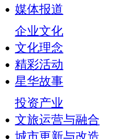
媒体报道
企业文化
文化理念
精彩活动
星华故事
投资产业
文旅运营与融合
城市更新与改造