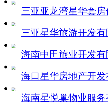
三亚亚龙湾星华套房
三亚星华旅游开发有
海南中田旅业开发有
海口星华房地产开发
海南星悦巢物业服务