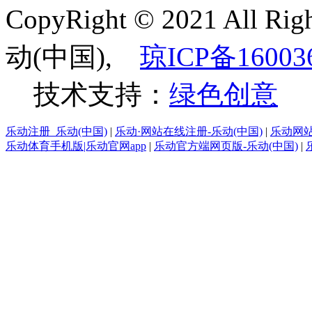
CopyRight © 2021 All
动(中国),
琼ICP备16003
技术支持：
绿色创意
乐动注册_乐动(中国)
|
乐动·网站在线注册-乐动(中国)
|
乐动网站
乐动体育手机版|乐动官网app
|
乐动官方端网页版-乐动(中国)
|