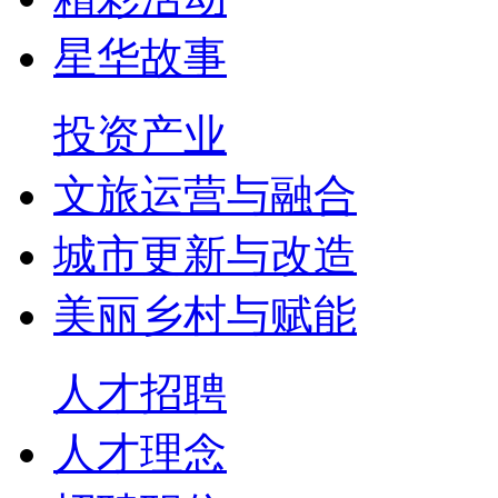
星华故事
投资产业
文旅运营与融合
城市更新与改造
美丽乡村与赋能
人才招聘
人才理念