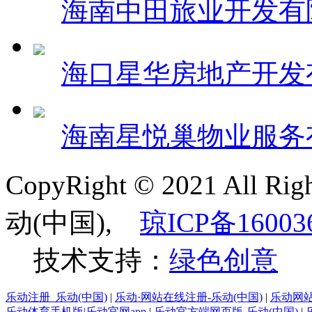
海南中田旅业开发有
海口星华房地产开发
海南星悦巢物业服务
CopyRight © 2021 All
动(中国),
琼ICP备16003
技术支持：
绿色创意
乐动注册_乐动(中国)
|
乐动·网站在线注册-乐动(中国)
|
乐动网站
乐动体育手机版|乐动官网app
|
乐动官方端网页版-乐动(中国)
|